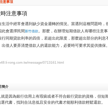
注意事項
款時注意事項
在生活中經常會遇到缺少資金週轉的情況。當遇到這種問題時，
因此會選擇民間
。那麼，在辦理短期借款人有哪些注意事
新竹借款
銀行同期貸款利率的四倍，若超出此限度，那麼超出部分的利息
。出借人要弄清楚借款人的還款能力，必要時可要求其提供擔保
/p48.li-rong.com.tw/message/0713161.html
司簡介
人就是因為銀行信用上有瑕疵或者不符合銀行貸款的資格，但短
慎選代書，找到合法息低且安全的代書才能順利借款輕鬆還款。