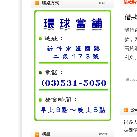
借款時
聯絡方式
more…
借
我們
款，
高於
利息
http:/
公
很多
定要
標籤
more…